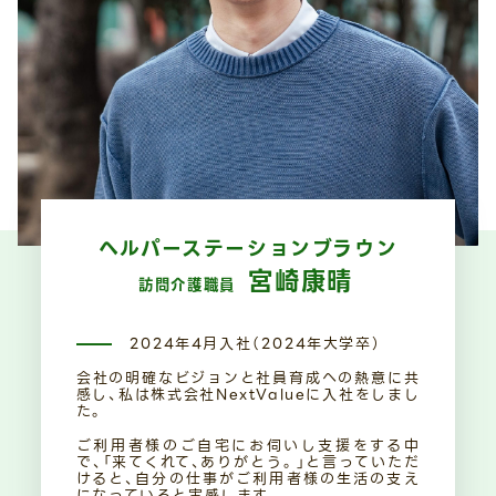
ヘルパーステーションブラウン
宮崎康晴
訪問介護職員
2024年4月入社（2024年大学卒）
会社の明確なビジョンと社員育成への熱意に共
感し、私は株式会社NextValueに入社をしまし
た。
ご利用者様のご自宅にお伺いし支援をする中
で、「来てくれて、ありがとう。」と言っていただ
けると、自分の仕事がご利用者様の生活の支え
になっていると実感します。